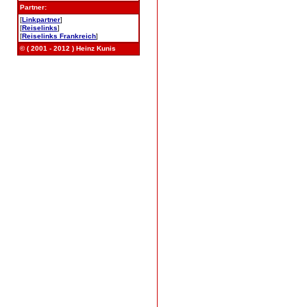
Partner:
[
Linkpartner
]
[
Reiselinks
]
[
Reiselinks Frankreich
]
© ( 2001 - 2012 ) Heinz Kunis