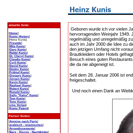
aktuelle Seite:
Geboren wurde ich vor vielen J
[
Home
]
hervorragenden Weinjahr 1949. Jet
[
Kunis History
]
regelmäßig und unregelmäßig zu 
[Heinz Kunis]
[
Freunde
]
auch im Jahr 2000 die Idee zu di
[
Mila Kunis
]
den jetzigen Umfang nicht vora
[
Gary Kunis
]
[
Rabbi Kunis
]
Brautkleidern oder Hotels gefrag
[
Dr. Cheryl Kunis
]
Besuch eines guten Restaurants 
[
Claudio Kunis
]
[
Cyril Kunis
]
die da nie abgeneigt ist.
[
David Kunis
]
[
Dmitry Kunis
]
[
Frithjof Kunis
]
Seit dem 28. Januar 2006 ist en
[
Gregory Kunis
]
[
Jeroen Kunis
]
freigeschaltet.
[
Kevin Kunis
]
[
Raphael Kunis
]
[
Robert Kunis
]
Und noch einen Dank an Wiebke,
[
Ronald Kunis
]
[
Sally "Katru" Kunis
]
[
Tom Kunis
]
[
Tony Kunis
]
[
vms Verlag
]
[
Kunis Patent
]
Pariser Seiten:
[
Anreise nach Paris
]
[
arabisch - islamisches
]
[
Arrondissements
]
[
Bars - Discos - Nachtklubs
]