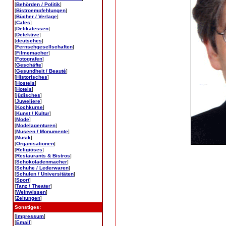
[
Behörden / Politik
]
[
Bistroempfehlungen
]
[
Bücher / Verlage
]
[
Cafes
]
[
Delikatessen
]
[
Detektive
]
[
deutsches
]
[
Fernsehgesellschaften
]
[
Filmemacher
]
[
Fotografen
]
[
Geschäfte
]
[
Gesundheit / Beauté
]
[
Historisches
]
[
Hostels
]
[
Hotels
]
[
jüdisches
]
[
Juweliere
]
[
Kochkurse
]
[
Kunst / Kultur
]
[
Mode
]
[
Modelagenturen
]
[
Museen / Monumente
]
[
Musik
]
[
Organisationen
]
[
Religiöses
]
[
Restaurants & Bistros
]
[
Schokoladenmacher
]
[
Schuhe / Lederwaren
]
[
Schulen / Universitäten
]
[
Sport
]
[
Tanz / Theater
]
[
Weinwissen
]
[
Zeitungen
]
Sonstiges:
[
Impressum
]
[
Email
]